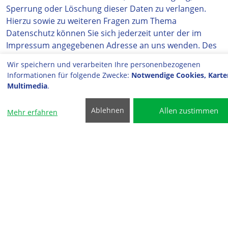
Sperrung oder Löschung dieser Daten zu verlangen.
Hierzu sowie zu weiteren Fragen zum Thema
Datenschutz können Sie sich jederzeit unter der im
Impressum angegebenen Adresse an uns wenden. Des
Weiteren steht Ihnen ein Beschwerderecht bei der
Wir speichern und verarbeiten Ihre personenbezogenen
zuständigen Aufsichtsbehörde zu. Außerdem haben Sie
Informationen für folgende Zwecke:
Notwendige Cookies, Karte
das Recht, unter bestimmten Umständen die
Multimedia
.
Einschränkung der Verarbeitung Ihrer
personenbezogenen Daten zu verlangen. Details hierzu
Allen zustimmen
Ablehnen
Mehr erfahren
entnehmen Sie der Datenschutzerklärung unter "Recht
auf Einschränkung der Verarbeitung".
2. Allgemeine Hinweise und
Pflichtinformationen
Datenschutz
Die Betreiber dieser Seiten nehmen den Schutz Ihrer
persönlichen Daten sehr ernst. Wir behandeln Ihre